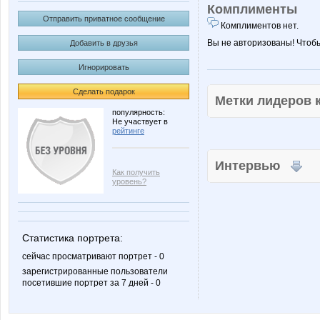
Комплименты
Отправить приватное сообщение
Комплиментов нет.
Вы не авторизованы! Чтоб
Добавить в друзья
Игнорировать
Сделать подарок
Метки лидеров
популярность:
Не участвует в
рейтинге
Интервью
Как получить
уровень?
Статистика портрета:
сейчас просматривают портрет - 0
зарегистрированные пользователи
посетившие портрет за 7 дней - 0